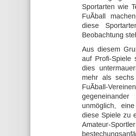
Sportarten wie T
FuÃball mache
diese Sportart
Beobachtung ste
Aus diesem Gru
auf Profi-Spiele 
dies untermauer
mehr als sechs
FuÃball-Vereine
gegeneinande
unmöglich, eine
diese Spiele zu 
Amateur-Sp
bestechungsanfäl