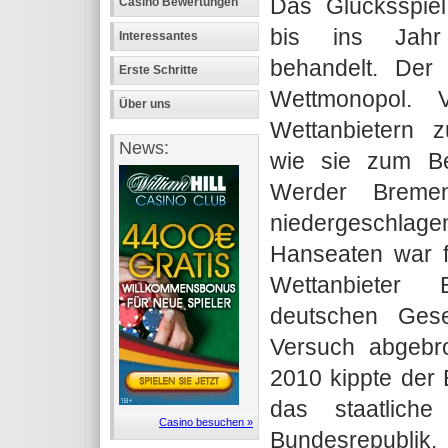
Das Glücksspie
Casino Bewertungen
bis ins Jahr 
Interessantes
behandelt. Der
Erste Schritte
Wettmonopol. V
Über uns
Wettanbietern 
News:
wie sie zum Bei
Werder Breme
niedergeschlag
Hanseaten war f
Wettanbieter
deutschen Ges
Versuch abgebr
2010 kippte der 
das staatlich
Casino besuchen »
Bundesrepublik.