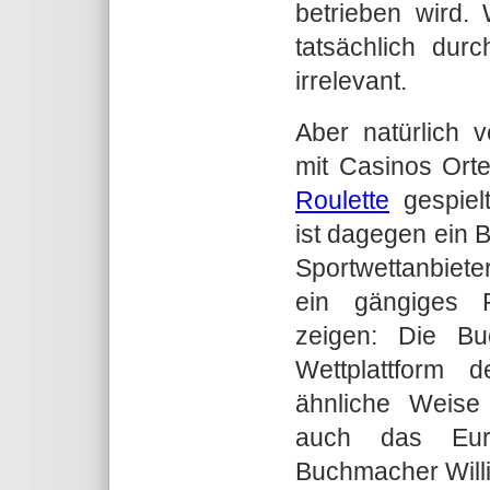
betrieben wird.
tatsächlich durc
irrelevant.
Aber natürlich 
mit Casinos Ort
Roulette
gespielt
ist dagegen ein
Sportwettanbiete
ein gängiges 
zeigen: Die Bu
Wettplattform d
ähnliche Weise
auch das Eur
Buchmacher Will