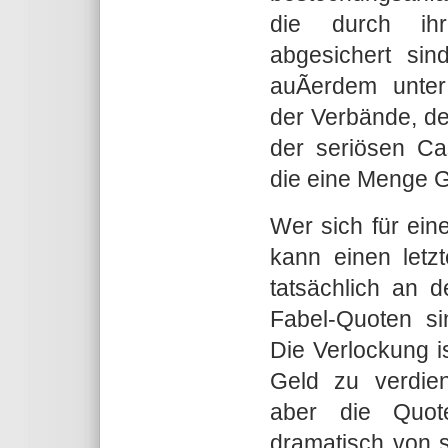
die durch ihre
abgesichert sind
auÃerdem unte
der Verbände, der
der seriösen C
die eine Menge G
Wer sich für ein
kann einen letz
tatsächlich an de
Fabel-Quoten si
Die Verlockung i
Geld zu verdien
aber die Quote
dramatisch von s