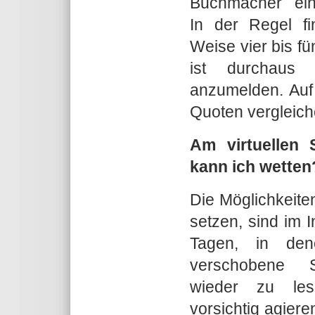
Buchmacher ein
In der Regel fi
Weise vier bis f
ist durchaus 
anzumelden. Au
Quoten vergleich
Am virtuellen 
kann ich wetten
Die Möglichkeite
setzen, sind im I
Tagen, in den
verschobene S
wieder zu les
vorsichtig agiere