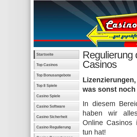
Regulierung 
Startseite
Casinos
Top Casinos
Top Bonusangebote
Lizenzierungen,
Top 8 Spiele
was sonst noch 
Casino Spiele
In diesem Berei
Casino Software
haben wir alle
Casino Sicherheit
Online Casinos 
Casino Regulierung
tun hat!