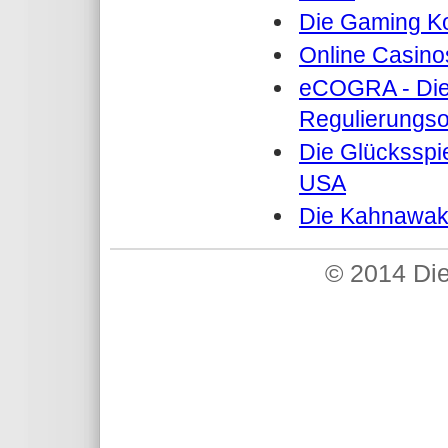
Die Gaming K
Online Casino
eCOGRA - Die 
Regulierungso
Die Glücksspie
USA
Die Kahnawak
© 2014 Die