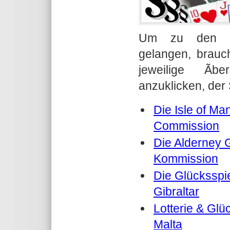
Um zu den ei
gelangen, brauc
jeweilige Ãbe
anzuklicken, der S
Die Isle of M
Commission
Die Alderney G
Kommission
Die Glücksspi
Gibraltar
Lotterie & Gl
Malta