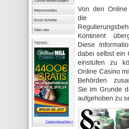
Casino Bewertungen
Von den Online
Interessantes
die ver
Erste Schritte
Regulierungsbe
Über uns
Kontinent über
News:
Diese Informati
dabei selbst ein
einstufen zu k
Online Casino mi
Behörden zusa
Sie im Grunde d
aufgehoben zu se
Casino besuchen »