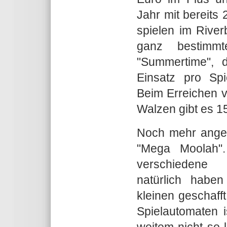
Jahr mit bereits 
spielen im River
ganz bestimm
"Summertime", 
Einsatz pro Sp
Beim Erreichen v
Walzen gibt es 15
Noch mehr anget
"Mega Moolah"
verschiedene
natürlich habe
kleinen geschaff
Spielautomaten i
weitem nicht so 