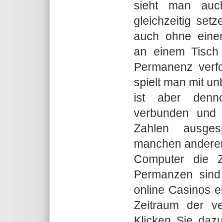
sieht man auch
gleichzeitig set
auch ohne eine
an einem Tisch
Permanenz verf
spielt man mit u
ist aber den
verbunden und 
Zahlen ausges
manchen anderen
Computer die Z
Permanzen sind
online Casinos e
Zeitraum der v
Klicken Sie dazu