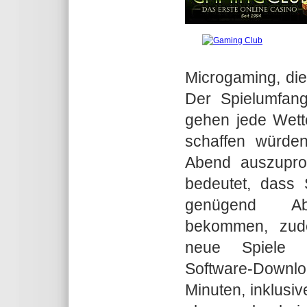
Microgaming, die 
Der Spielumfang
gehen jede Wette
schaffen würde
Abend auszupro
bedeutet, dass 
genügend Ab
bekommen, zud
neue Spiele 
Software-Downl
Minuten, inklusiv