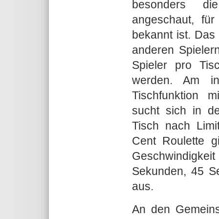
besonders die
angeschaut, fü
bekannt ist. Das
anderen Spiele
Spieler pro Tisc
werden. Am int
Tischfunktion 
sucht sich in d
Tisch nach Limi
Cent Roulette gi
Geschwindigk
Sekunden, 45 S
aus.
An den Gemeinsc