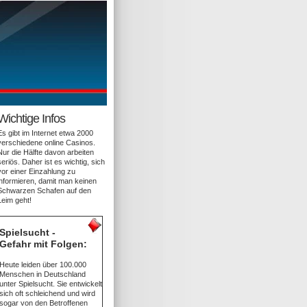
Wichtige Infos
Es gibt im Internet etwa 2000
verschiedene online Casinos.
Nur die Hälfte davon arbeiten
seriös. Daher ist es wichtig, sich
vor einer Einzahlung zu
informieren, damit man keinen
Schwarzen Schafen auf den
Leim geht!
Spielsucht -
Gefahr mit Folgen:
Heute leiden über 100.000
Menschen in Deutschland
unter Spielsucht. Sie entwickelt
sich oft schleichend und wird
sogar von den Betroffenen