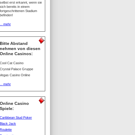
selbst erst erkannt, wenn sie
sich bereits in einem
fortgeschrittenen Stadium
befinden!
... mehr
Bitte Abstand
nehmen von diesen
Online Casinos:
Cool Cat Casino
Crystal Palace Gruppe
Vegas Casino Online
... mehr
Online Casino
Spiele:
Caribbean Stud Poker
Black Jack
Roulette