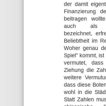
der damit eigent
Finanzierung d
beitragen wollt
auch als "We
bezeichnet, erfr
Beliebtheit im R
Woher genau de
Spiel" kommt, ist
vermutet, das
Ziehung die Zah
weitere Vermutu
dass diese Bote
wohl in die Städ
Statt Zahlen mu