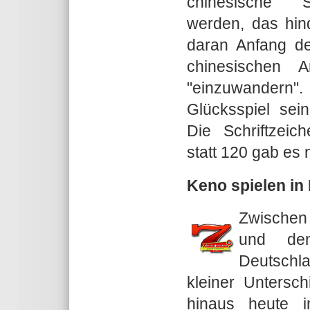
chinesische Sc
werden, das hin
daran Anfang de
chinesischen 
"einzuwandern
Glücksspiel sei
Die Schriftzei
statt 120 gab es 
Keno spielen in
Zwischen
und de
Deutschla
kleiner Untersc
hinaus heute i