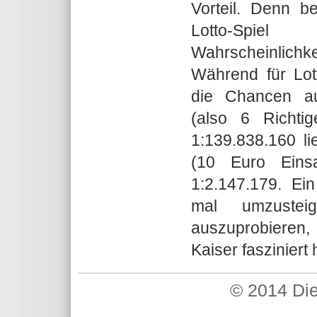
Vorteil. Denn 
Lotto-Spi
Wahrscheinlic
Während für Lot
die Chancen au
(also 6 Richti
1:139.838.160 li
(10 Euro Einsa
1:2.147.179. Ein
mal umzustei
auszuprobiere
Kaiser fasziniert 
© 2014 Die