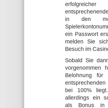
erfolgreiche
entsprechenend
in den mei
Spielerkontonu
ein Passwort ers
melden Sie sic
Besuch im Casin
Sobald Sie dann
vorgenommen ha
Belohnung für 
entsprechenden
bei 100% liegt
allerdings ein s
als Bonus in