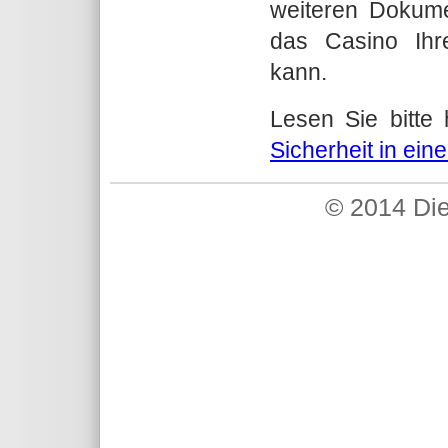
weiteren Dokume
das Casino Ihre
kann.
Lesen Sie bitte 
Sicherheit in ein
© 2014 Die